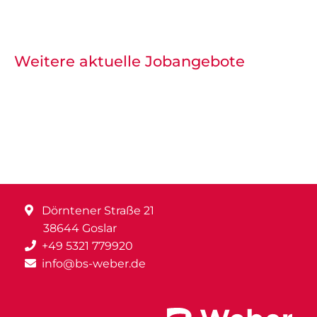
Weitere aktuelle Jobangebote
Dörntener Straße 21
38644 Goslar
+49 5321 779920
info@bs-weber.de