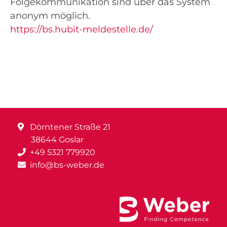
Folgekommunikation sind über das System
anonym möglich.
https://bs.hubit-meldestelle.de/
Dörntener Straße 21
38644 Goslar
+49 5321 779920
info@bs-weber.de